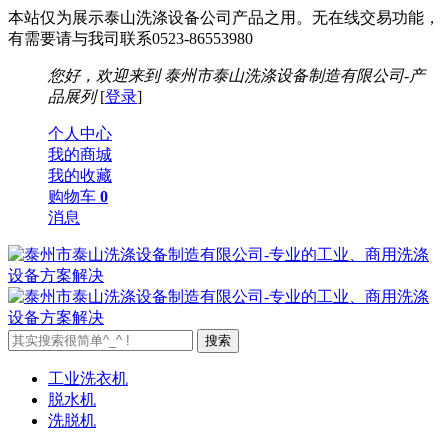
本站仅为展示泰山洗涤设备公司产品之用。无在线交易功能，
有需要请与我司联系0523-86553980
您好，欢迎来到
泰州市泰山洗涤设备制造有限公司-产
品展列
[
登录
]
个人中心
我的商城
我的收藏
购物车
0
消息
工业洗衣机
脱水机
洗脱机