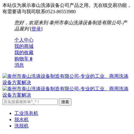
本站仅为展示泰山洗涤设备公司产品之用。无在线交易功能，
有需要请与我司联系0523-86553980
您好，欢迎来到
泰州市泰山洗涤设备制造有限公司-产
品展列
[
登录
]
个人中心
我的商城
我的收藏
购物车
0
消息
工业洗衣机
脱水机
洗脱机