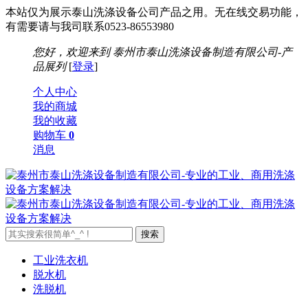
本站仅为展示泰山洗涤设备公司产品之用。无在线交易功能，
有需要请与我司联系0523-86553980
您好，欢迎来到
泰州市泰山洗涤设备制造有限公司-产
品展列
[
登录
]
个人中心
我的商城
我的收藏
购物车
0
消息
工业洗衣机
脱水机
洗脱机