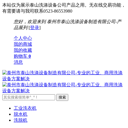
本站仅为展示泰山洗涤设备公司产品之用。无在线交易功能，
有需要请与我司联系0523-86553980
您好，欢迎来到
泰州市泰山洗涤设备制造有限公司-产
品展列
[
登录
]
个人中心
我的商城
我的收藏
购物车
0
消息
工业洗衣机
脱水机
洗脱机