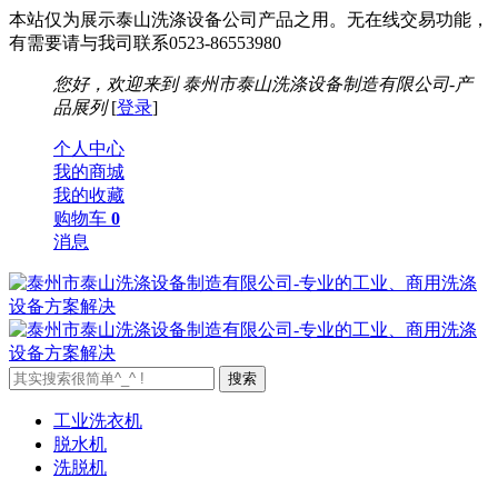
本站仅为展示泰山洗涤设备公司产品之用。无在线交易功能，
有需要请与我司联系0523-86553980
您好，欢迎来到
泰州市泰山洗涤设备制造有限公司-产
品展列
[
登录
]
个人中心
我的商城
我的收藏
购物车
0
消息
工业洗衣机
脱水机
洗脱机