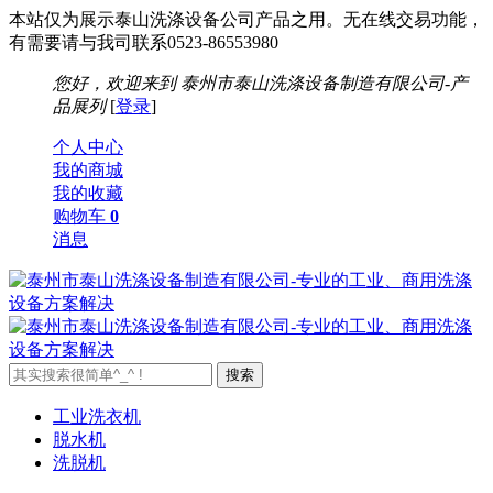
本站仅为展示泰山洗涤设备公司产品之用。无在线交易功能，
有需要请与我司联系0523-86553980
您好，欢迎来到
泰州市泰山洗涤设备制造有限公司-产
品展列
[
登录
]
个人中心
我的商城
我的收藏
购物车
0
消息
工业洗衣机
脱水机
洗脱机