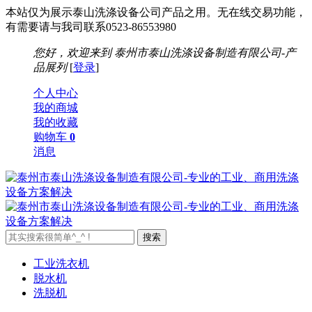
本站仅为展示泰山洗涤设备公司产品之用。无在线交易功能，
有需要请与我司联系0523-86553980
您好，欢迎来到
泰州市泰山洗涤设备制造有限公司-产
品展列
[
登录
]
个人中心
我的商城
我的收藏
购物车
0
消息
工业洗衣机
脱水机
洗脱机