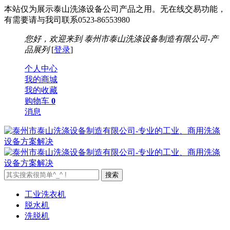
本站仅为展示泰山洗涤设备公司产品之用。无在线交易功能，
有需要请与我司联系0523-86553980
您好，欢迎来到
泰州市泰山洗涤设备制造有限公司-产
品展列
[
登录
]
个人中心
我的商城
我的收藏
购物车
0
消息
工业洗衣机
脱水机
洗脱机