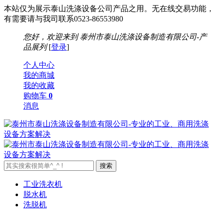
本站仅为展示泰山洗涤设备公司产品之用。无在线交易功能，
有需要请与我司联系0523-86553980
您好，欢迎来到
泰州市泰山洗涤设备制造有限公司-产
品展列
[
登录
]
个人中心
我的商城
我的收藏
购物车
0
消息
工业洗衣机
脱水机
洗脱机