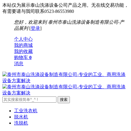
本站仅为展示泰山洗涤设备公司产品之用。无在线交易功能，
有需要请与我司联系0523-86553980
您好，欢迎来到
泰州市泰山洗涤设备制造有限公司-产
品展列
[
登录
]
个人中心
我的商城
我的收藏
购物车
0
消息
工业洗衣机
脱水机
洗脱机