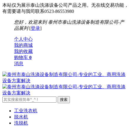
本站仅为展示泰山洗涤设备公司产品之用。无在线交易功能，
有需要请与我司联系0523-86553980
您好，欢迎来到
泰州市泰山洗涤设备制造有限公司-产
品展列
[
登录
]
个人中心
我的商城
我的收藏
购物车
0
消息
工业洗衣机
脱水机
洗脱机