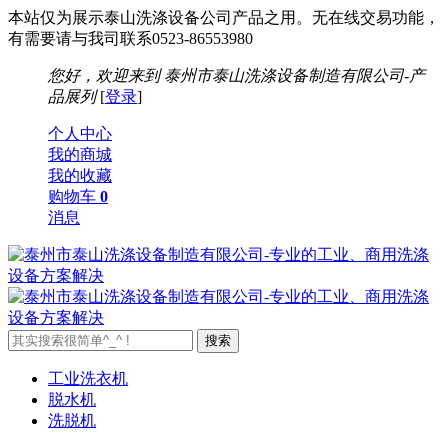
本站仅为展示泰山洗涤设备公司产品之用。无在线交易功能，
有需要请与我司联系0523-86553980
您好，欢迎来到
泰州市泰山洗涤设备制造有限公司-产
品展列
[
登录
]
个人中心
我的商城
我的收藏
购物车
0
消息
工业洗衣机
脱水机
洗脱机