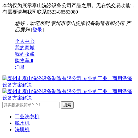
本站仅为展示泰山洗涤设备公司产品之用。无在线交易功能，
有需要请与我司联系0523-86553980
您好，欢迎来到
泰州市泰山洗涤设备制造有限公司-产
品展列
[
登录
]
个人中心
我的商城
我的收藏
购物车
0
消息
工业洗衣机
脱水机
洗脱机